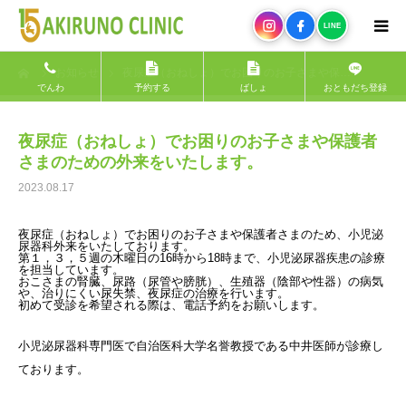
LINE
Instagram
Facebook
LINE
ーム
お知らせ
夜尿症（おねしょ）でお困りのお子さまや保…
ホーム
でんわ
予約する
ばしょ
おともだち登録
私たちについて
夜尿症（おねしょ）でお困りのお子さまや保護者
さまのための外来をいたします。
予約する
2023.08.17
診療科目
夜尿症（おねしょ）でお困りのお子さまや保護者さまのため、小児泌
尿器科外来をいたしております。
第１，３，５週の木曜日の16時から18時まで、小児泌尿器疾患の診療
を担当しています。
おこさまの腎臓、尿路（尿管や膀胱）、生殖器（陰部や性器）の病気
専門外来
や、治りにくい尿失禁、夜尿症の治療を行います。
初めて受診を希望される際は、電話予約をお願いします。
できること
小児泌尿器科専門医で自治医科大学名誉教授である中井医師が診療し
ております。
よぼうする