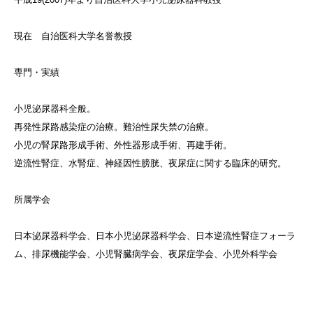
現在 自治医科大学名誉教授
専門・実績
小児泌尿器科全般。
再発性尿路感染症の治療。難治性尿失禁の治療。
小児の腎尿路形成手術、外性器形成手術、再建手術。
逆流性腎症、水腎症、神経因性膀胱、夜尿症に関する臨床的研究。
所属学会
日本泌尿器科学会、日本小児泌尿器科学会、日本逆流性腎症フォーラ
ム、排尿機能学会、小児腎臓病学会、夜尿症学会、小児外科学会