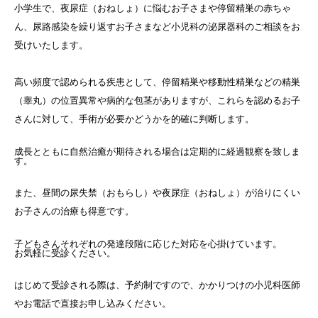
小学生で、夜尿症（おねしょ）に悩むお子さまや停留精巣の赤ちゃ
ばしょ
ん、尿路感染を繰り返すお子さまなど小児科の泌尿器科のご相談をお
受けいたします。
一緒に働きませんか
高い頻度で認められる疾患として、停留精巣や移動性精巣などの精巣
（睾丸）の位置異常や病的な包茎がありますが、これらを認めるお子
さんに対して、手術が必要かどうかを的確に判断します。
成長とともに自然治癒が期待される場合は定期的に経過観察を致しま
す。
また、昼間の尿失禁（おもらし）や夜尿症（おねしょ）が治りにくい
お子さんの治療も得意です。
子どもさんそれぞれの発達段階に応じた対応を心掛けています。
お気軽に受診ください。
はじめて受診される際は、予約制ですので、かかりつけの小児科医師
やお電話で直接お申し込みください。